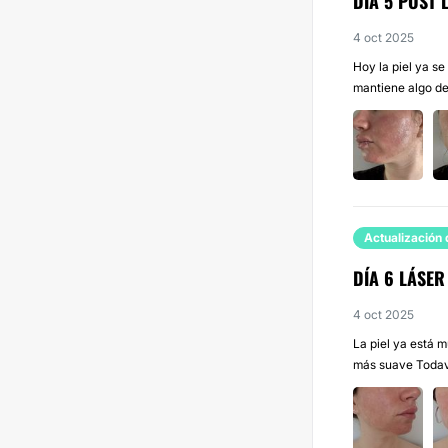
DÍA 5 POST 
4 oct 2025
Hoy la piel ya s
mantiene algo de 
Actualización 
DÍA 6 LÁSE
4 oct 2025
La piel ya está 
más suave Todaví