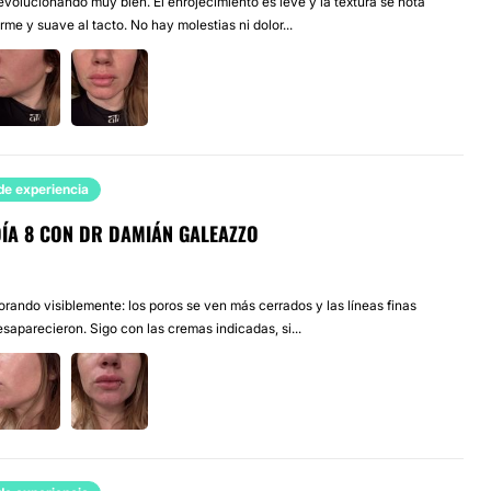
evolucionando muy bien. El enrojecimiento es leve y la textura se nota
e y suave al tacto. No hay molestias ni dolor...
de experiencia
DÍA 8 CON DR DAMIÁN GALEAZZO
orando visiblemente: los poros se ven más cerrados y las líneas finas
saparecieron. Sigo con las cremas indicadas, si...