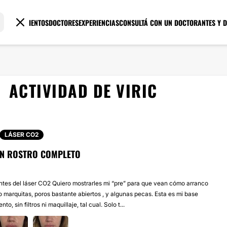
TRATAMIENTOS
DOCTORES
EXPERIENCIAS
CONSULTÁ CON UN DOCTOR
ANTES Y 
ACTIVIDAD DE VIRIC
LÁSER CO2
EN ROSTRO COMPLETO
 antes del láser CO2 Quiero mostrarles mi “pre” para que vean cómo arranco
 marquitas, poros bastante abiertos , y algunas pecas. Esta es mi base
to, sin filtros ni maquillaje, tal cual. Solo t...