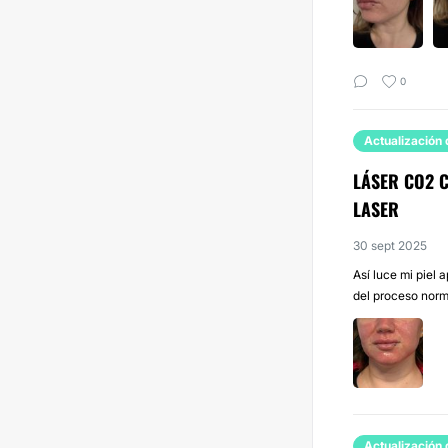
0
Actualización 
LÁSER CO2 C
LASER
30 sept 2025
Así luce mi piel 
del proceso norma
Actualización 