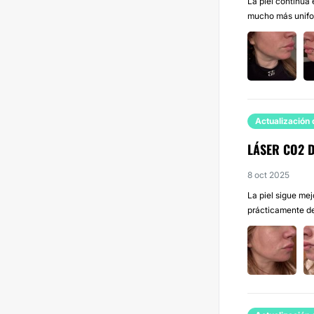
La piel continúa 
mucho más uniform
Actualización 
LÁSER CO2 
8 oct 2025
La piel sigue mej
prácticamente de