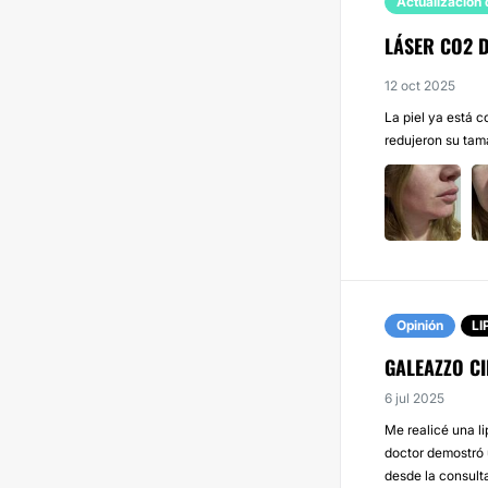
Actualización 
LÁSER CO2 
12 oct 2025
La piel ya está 
redujeron su tama
Opinión
L
GALEAZZO CI
6 jul 2025
Me realicé una l
doctor demostró 
desde la consulta 