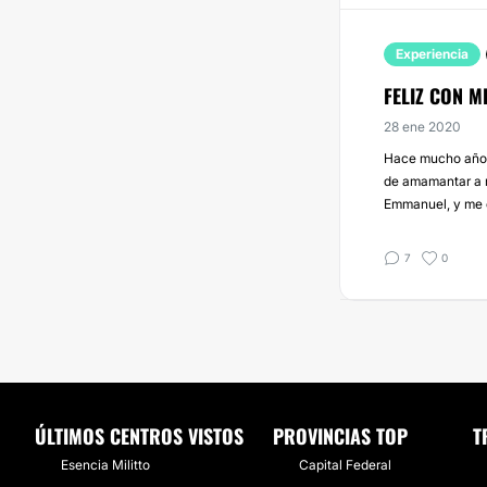
Experiencia
FELIZ CON M
28 ene 2020
Hace mucho años,
de amamantar a m
Emmanuel, y me e
7
0
ÚLTIMOS CENTROS VISTOS
PROVINCIAS TOP
T
Esencia Militto
Capital Federal