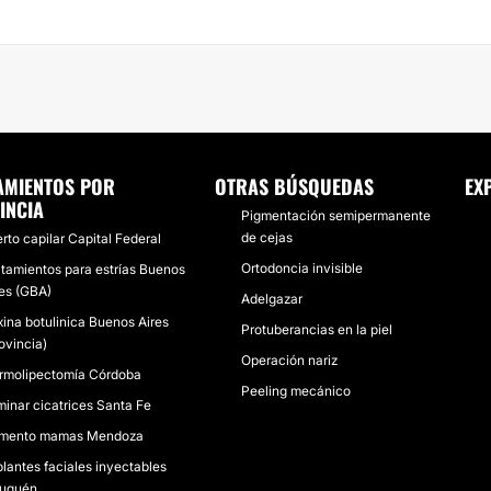
AMIENTOS POR
OTRAS BÚSQUEDAS
EX
INCIA
Pigmentación semipermanente
de cejas
erto capilar Capital Federal
Ortodoncia invisible
atamientos para estrías Buenos
res (GBA)
Adelgazar
xina botulinica Buenos Aires
Protuberancias en la piel
ovincia)
Operación nariz
rmolipectomía Córdoba
Peeling mecánico
minar cicatrices Santa Fe
mento mamas Mendoza
plantes faciales inyectables
uquén