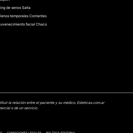
ting de senos Salta
llenos temporales Corrientes
juvenecimiento facial Chaco
uir la relación entre el paciente y su médico. Esteticas.com.ar
rcial o de un servicio.
ES
CONDICIONES LEGALES
POLÍTICA EDITORIAL