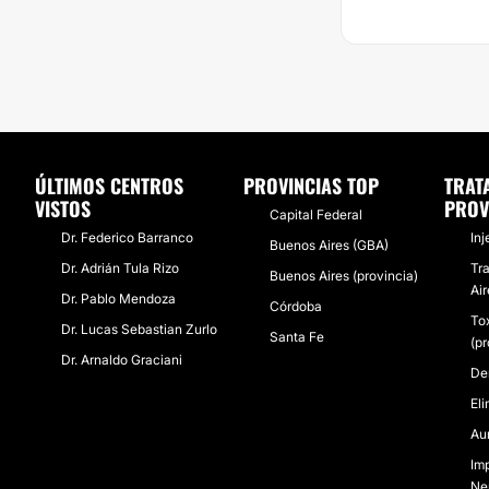
ÚLTIMOS CENTROS
PROVINCIAS TOP
TRAT
VISTOS
PROV
Capital Federal
Dr. Federico Barranco
Inj
Buenos Aires (GBA)
Dr. Adrián Tula Rizo
Tr
Buenos Aires (provincia)
Ai
Dr. Pablo Mendoza
Córdoba
To
Dr. Lucas Sebastian Zurlo
Santa Fe
(pr
Dr. Arnaldo Graciani
De
Eli
Au
Im
Ne