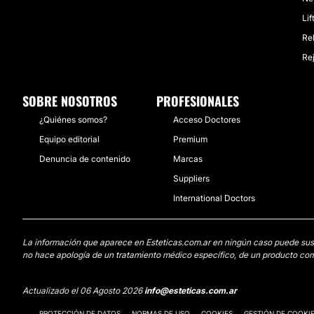
Lif
Re
Re
SOBRE NOSOTROS
PROFESIONALES
¿Quiénes somos?
Acceso Doctores
Equipo editorial
Premium
Denuncia de contenido
Marcas
Suppliers
International Doctors
La información que aparece en Esteticas.com.ar en ningún caso puede sustit
no hace apología de un tratamiento médico específico, de un producto come
Actualizado el 06 Agosto 2026
info@esteticas.com.ar
PROTECCIÓN DE DATOS
NORMAS DE USO
COOKIES
GESTIÓN DE COOKI