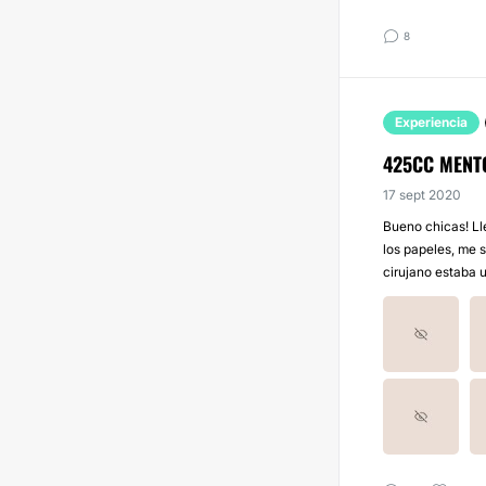
8
Experiencia
425CC MENT
17 sept 2020
Bueno chicas! Lle
los papeles, me s
cirujano estaba u