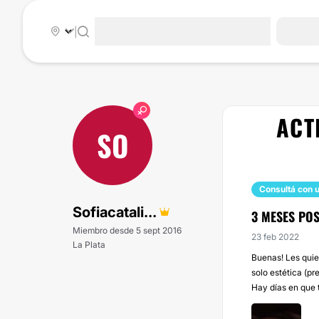
|
ACT
SO
Consultá con u
Sofiacatali...
3 MESES POS
Miembro desde 5 sept 2016
23 feb 2022
La Plata
Buenas! Les quie
solo estética (pr
Hay días en que 