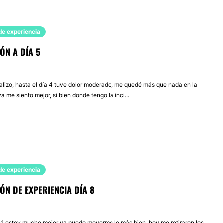
de experiencia
ÓN A DÍA 5
alizo, hasta el día 4 tuve dolor moderado, me quedé más que nada en la
a me siento mejor, si bien donde tengo la inci...
de experiencia
ÓN DE EXPERIENCIA DÍA 8
á estoy mucho mejor ya puedo moverme lo más bien, hoy me retiraron los