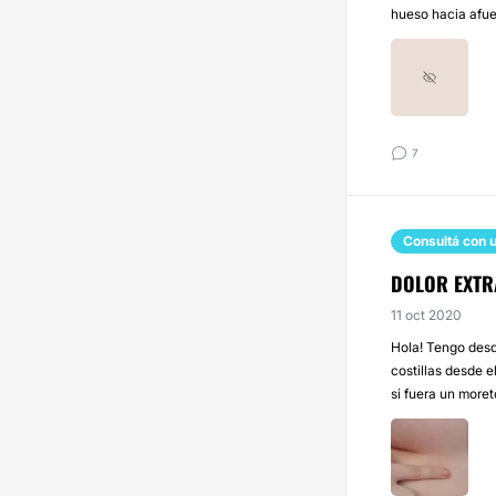
hueso hacia afue
7
Consultá con u
DOLOR EXTRA
11 oct 2020
Hola! Tengo desde
costillas desde 
si fuera un more