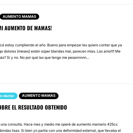
AUMENTO MAMAS
 MI AUMENTO DE MAMAS!
cá estoy cumpliendo el año. Bueno para empezar les quiero contar que ya
go dolores (meses) están súper blandas mal, parecen mías. Las amo!!!! Me
ás? Si y no. No por qué las que tengo me pesannnnn...
AUMENTO MAMAS
n doctor
OBRE EL RESULTADO OBTENIDO
o una consulta. Hace mes y medio me operé de aumento mamario 425cc
ondas lisas. Si bien yo partía con una deformidad esternal, que llevaba el