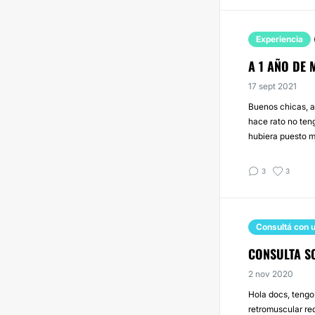
Experiencia
A 1 AÑO DE
17 sept 2021
Buenos chicas, a
hace rato no ten
hubiera puesto m
3
3
Consultá con u
CONSULTA S
2 nov 2020
Hola docs, teng
retromuscular red