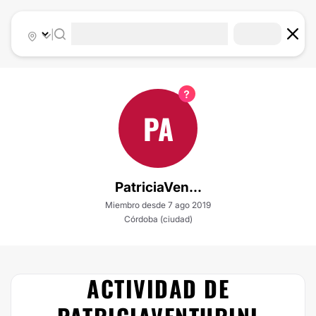
|
PA
PatriciaVen...
Miembro desde 7 ago 2019
Córdoba (ciudad)
ACTIVIDAD DE