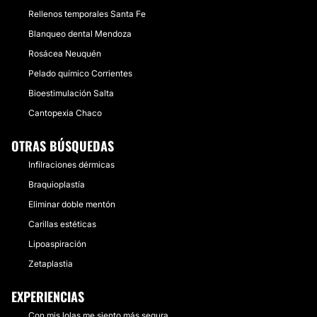
Rellenos temporales Santa Fe
Blanqueo dental Mendoza
Rosácea Neuquén
Pelado químico Corrientes
Bioestimulación Salta
Cantopexia Chaco
OTRAS BÚSQUEDAS
Infilraciones dérmicas
Braquioplastía
Eliminar doble mentón
Carillas estéticas
Lipoaspiración
Zetaplastia
EXPERIENCIAS
Con mis lolas me siento más segura