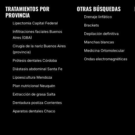
TRATAMIENTOS POR
OTRAS BÚSQUEDAS
PROVINCIA
Drenaje linfático
Lipectomía Capital Federal
Brackets
Infiltraciones faciales Buenos
Depilación definitiva
Aires (GBA)
Manchas blancas
Cirugía de la nariz Buenos Aires
Medicina Ortomolecular
(provincia)
Ondas electromagnéticas
Prótesis dentales Córdoba
Diástasis abdominal Santa Fe
Lipoescultura Mendoza
Plan nutricional Neuquén
Extracción de grasa Salta
Dentadura postiza Corrientes
Aparatos dentales Chaco