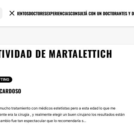
TRATAMIENTOS
DOCTORES
EXPERIENCIAS
CONSULTÁ CON UN DOCTOR
ANTES Y 
TIVIDAD DE MARTALETTICH
FTING
 CARDOSO
mucho tratamiento con médicos estetistas pero a esta edad lo que me
nte era la cirugía , y realmente elegir un buen cirujano los resultados están
cambio fue tan espectacular que lo recomendaría s...