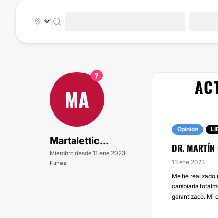
|
AC
MA
Opinión
LI
Martalettic...
DR. MARTÍN
Miembro desde 11 ene 2023
13 ene 2023
Funes
Me he realizado 
cambiaría totalme
garantizado. Mi 