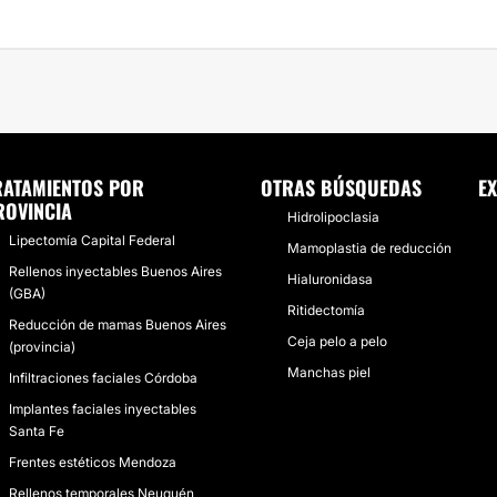
RATAMIENTOS POR
OTRAS BÚSQUEDAS
EX
ROVINCIA
Hidrolipoclasia
Lipectomía Capital Federal
Mamoplastia de reducción
Rellenos inyectables Buenos Aires
Hialuronidasa
(GBA)
Ritidectomía
Reducción de mamas Buenos Aires
Ceja pelo a pelo
(provincia)
Manchas piel
Infiltraciones faciales Córdoba
Implantes faciales inyectables
Santa Fe
Frentes estéticos Mendoza
Rellenos temporales Neuquén