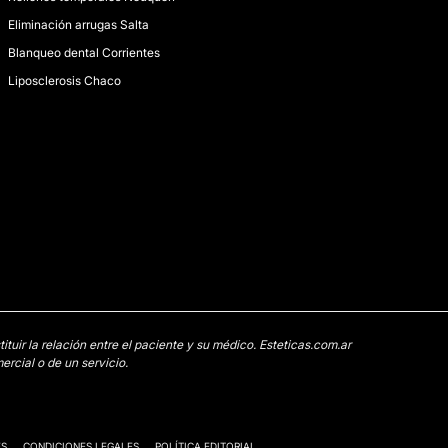
Eliminación arrugas Salta
Blanqueo dental Corrientes
Liposclerosis Chaco
uir la relación entre el paciente y su médico. Esteticas.com.ar
rcial o de un servicio.
ES
CONDICIONES LEGALES
POLÍTICA EDITORIAL