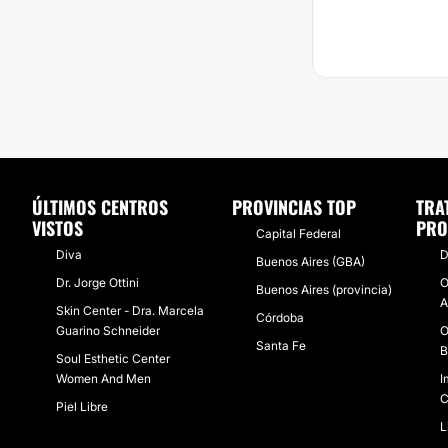
ÚLTIMOS CENTROS
PROVINCIAS TOP
TRA
VISTOS
PRO
Capital Federal
Diva
D
Buenos Aires (GBA)
Dr. Jorge Ottini
O
Buenos Aires (provincia)
A
Skin Center - Dra. Marcela
Córdoba
Guarino Schneider
O
Santa Fe
B
Soul Esthetic Center
Women And Men
I
C
Piel Libre
L