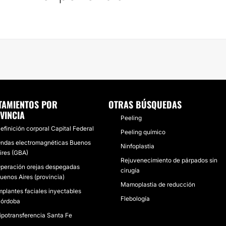
TAMIENTOS POR
OTRAS BÚSQUEDAS
VINCIA
Peeling
efinición corporal Capital Federal
Peeling químico
ndas electromagnéticas Buenos
Ninfoplastia
ires (GBA)
Rejuvenecimiento de párpados sin
peración orejas despegadas
cirugía
uenos Aires (provincia)
Mamoplastia de reducción
mplantes faciales inyectables
Flebología
órdoba
ipotransferencia Santa Fe