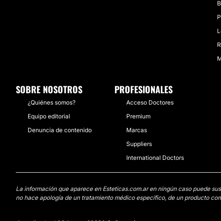
B
P
L
R
M
SOBRE NOSOTROS
PROFESIONALES
¿Quiénes somos?
Acceso Doctores
Equipo editorial
Premium
Denuncia de contenido
Marcas
Suppliers
International Doctors
La información que aparece en Esteticas.com.ar en ningún caso puede sustit
no hace apología de un tratamiento médico específico, de un producto come