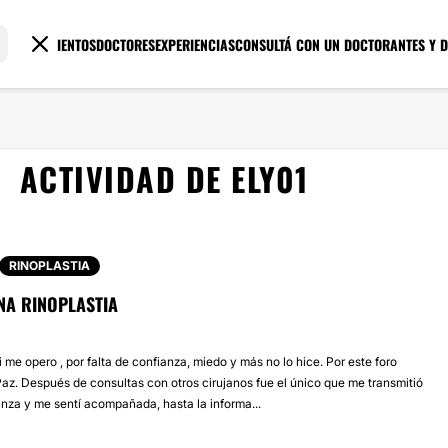
TRATAMIENTOS
DOCTORES
EXPERIENCIAS
CONSULTÁ CON UN DOCTOR
ANTES Y 
ACTIVIDAD DE ELY01
RINOPLASTIA
NA RINOPLASTIA
me opero , por falta de confianza, miedo y más no lo hice. Por este foro
Paz. Después de consultas con otros cirujanos fue el único que me transmitió
anza y me sentí acompañada, hasta la informa...