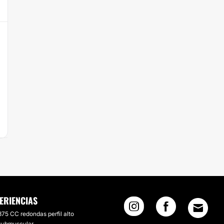
ERIENCIAS
375 CC redondas perfil alto
submuscular