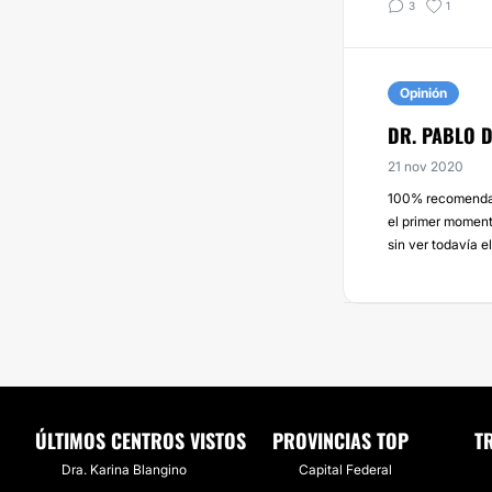
3
1
Opinión
DR. PABLO D
21 nov 2020
100% recomendab
el primer moment
sin ver todavía el
ÚLTIMOS CENTROS VISTOS
PROVINCIAS TOP
T
Dra. Karina Blangino
Capital Federal