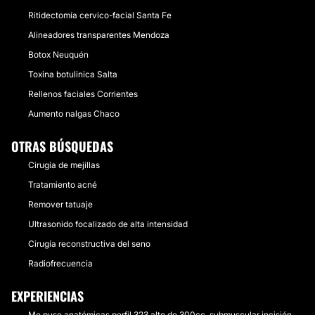
Ritidectomía cervico-facial Santa Fe
Alineadores transparentes Mendoza
Botox Neuquén
Toxina botulinica Salta
Rellenos faciales Corrientes
Aumento nalgas Chaco
OTRAS BÚSQUEDAS
Cirugía de mejillas
Tratamiento acné
Remover tatuaje
Ultrasonido focalizado de alta intensidad
Cirugía reconstructiva del seno
Radiofrecuencia
EXPERIENCIAS
Me puse anatómicas perfil 323 alto de 300cc, submuscular incisión