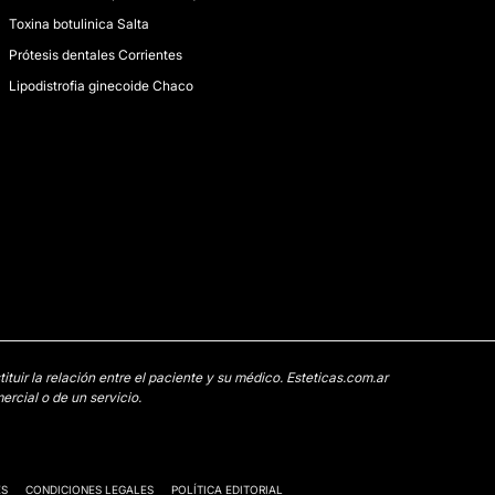
Toxina botulinica Salta
Prótesis dentales Corrientes
Lipodistrofia ginecoide Chaco
uir la relación entre el paciente y su médico. Esteticas.com.ar
rcial o de un servicio.
ES
CONDICIONES LEGALES
POLÍTICA EDITORIAL