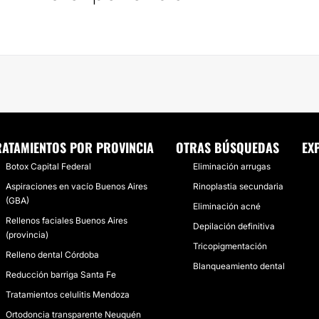
RATAMIENTOS POR PROVINCIA
OTRAS BÚSQUEDAS
EX
Botox Capital Federal
Eliminación arrugas
Aspiraciones en vacío Buenos Aires
Rinoplastia secundaria
(GBA)
Eliminación acné
Rellenos faciales Buenos Aires
Depilación definitiva
(provincia)
Tricopigmentación
Relleno dental Córdoba
Blanqueamiento dental
Reducción barriga Santa Fe
Tratamientos celulitis Mendoza
Ortodoncia transparente Neuquén