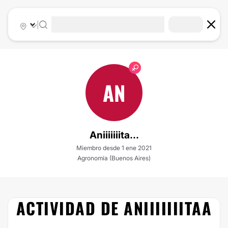
|
AN
Aniiiiiiita...
Miembro desde 1 ene 2021
Agronomía (Buenos Aires)
ACTIVIDAD DE ANIIIIIIITAA