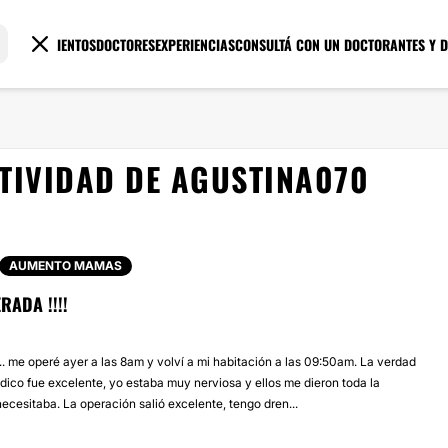
TRATAMIENTOS
DOCTORES
EXPERIENCIAS
CONSULTÁ CON UN DOCTOR
ANTES Y 
TIVIDAD DE AGUSTINA070
AUMENTO MAMAS
RADA !!!!
.. me operé ayer a las 8am y volví a mi habitación a las 09:50am. La verdad
dico fue excelente, yo estaba muy nerviosa y ellos me dieron toda la
ecesitaba. La operación salió excelente, tengo dren...