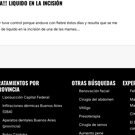
!!! LIQUIDO EN LA INCISIÓN
y tuve control porque anduve con fiebre éstos días y resulta que se me
e líquido en la incisión de una de las mamas....
RATAMIENTOS POR
OTRAS BÚSQUEDAS
EXPE
ROVINCIA
Renovación facial
Fel
Liposucción Capital Federal
Cirugía del abdomen
Ma
Ma
Infilraciones dérmicas Buenos Aires
Vitiligo
(GBA)
CH
Presoterapia
Aparatos dentales Buenos Aires
El 
Cirugía de senos
(provincia)
ca
Aumento pene
Botox Córdoba