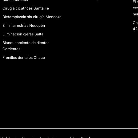
El 
exc
Cirugía cicatrices Santa Fe
he
Blefaroplastia sin cirugía Mendoza
Co
Eliminar estrías Neuquén
425
Eliminación ojeras Salta
Blanqueamiento de dientes
Corrientes
Frenillos dentales Chaco