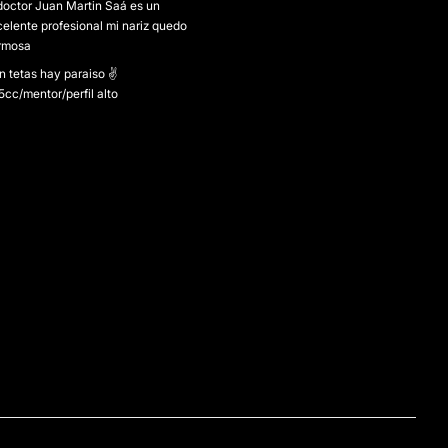
doctor Juan Martin Saá es un
elente profesional mi nariz quedo
rmosa
n tetas hay paraiso ✌
cc/mentor/perfil alto