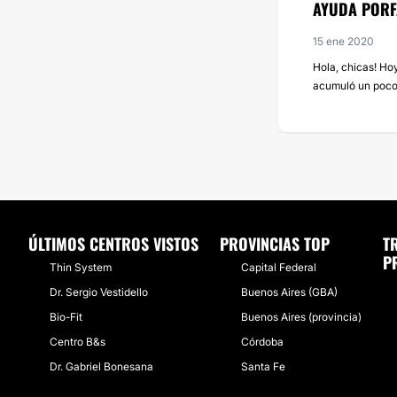
AYUDA PORFA
15 ene 2020
Hola, chicas! Ho
acumuló un poco d
ÚLTIMOS CENTROS VISTOS
PROVINCIAS TOP
T
P
Thin System
Capital Federal
Dr. Sergio Vestidello
Buenos Aires (GBA)
Bio-Fit
Buenos Aires (provincia)
Centro B&s
Córdoba
Dr. Gabriel Bonesana
Santa Fe