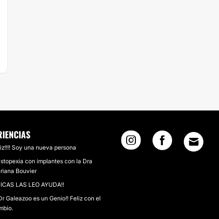
RIENCIAS
iz!!!! Soy una nueva persona
stopexia con implantes con la Dra
riana Bouvier
ICAS LAS LEO AYUDA!!
Dr Galeazoo es un Genio!! Feliz con el
mbio.