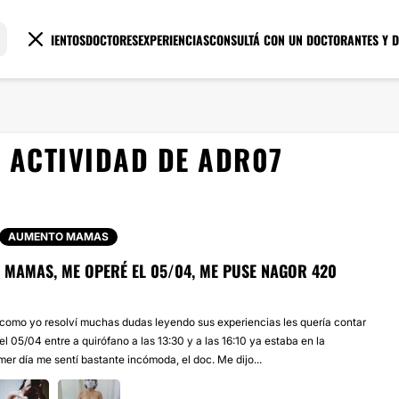
TRATAMIENTOS
DOCTORES
EXPERIENCIAS
CONSULTÁ CON UN DOCTOR
ANTES Y 
ACTIVIDAD DE ADR07
AUMENTO MAMAS
 MAMAS, ME OPERÉ EL 05/04, ME PUSE NAGOR 420
 como yo resolví muchas dudas leyendo sus experiencias les quería contar
el 05/04 entre a quirófano a las 13:30 y a las 16:10 ya estaba en la
imer día me sentí bastante incómoda, el doc. Me dijo...