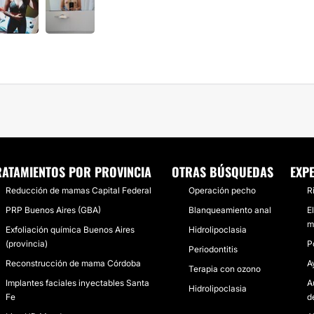
RATAMIENTOS POR PROVINCIA
OTRAS BÚSQUEDAS
EXP
Reducción de mamas Capital Federal
Operación pecho
R
PRP Buenos Aires (GBA)
Blanqueamiento anal
E
m
Exfoliación química Buenos Aires
Hidrolipoclasia
(provincia)
P
Periodontitis
Reconstrucción de mama Córdoba
A
Terapia con ozono
Implantes faciales inyectables Santa
A
Hidrolipoclasia
Fe
d